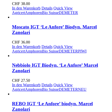
CHF
38.00
In den Warenkorb
Details
Quick View
Agricert
Amphoren
Bio Suisse
DEMETER
Moscato IGT ‘Le Anfore’ Biodyn. Marcel
Zanolari
CHF
36.00
In den Warenkorb
Details
Quick View
Agricert
Amphoren
Bio Suisse
DEMETER
PIWI
Nebbiolo IGT Biodyn. ‘Le Anfore’ Marcel
Zanolari
CHF
27.50
In den Warenkorb
Details
Quick View
Agricert
Amphoren
Bio Suisse
DEMETER
NEU
REBO IGT ‘Le Anfore’ biodyn. Marcel
Zanolari