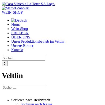
Zum
Inhalt
springen
WEIN-SHOP
Home
Wein-Shop
ERLEBEN
ÜBER UNS
Unser Produktionsbetrieb im Veltlin
Unsere Partner
Kontakt
Suche
nach:
Veltlin
Sortieren nach
Beliebtheit
Sortieren nach
Name