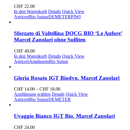
CHF
22.00
In den Warenkorb
Details
Quick View
Agricert
Bio Suisse
DEMETER
PIWI
Sforzato di Valtellina DOCG BIO ‘Le Anfore’
Marcel Zanolari ohne Sulfiten
CHF
49.00
In den Warenkorb
Details
Quick View
Agricert
Amphoren
Bio Suisse
Gloria Rosato IGT Biodyn. Marcel Zanolari
Preisspanne:
CHF
14.00
–
CHF
18.00
CHF 14.00
Ausführung wählen
Details
Quick View
bis
Agricert
Bio Suisse
DEMETER
CHF 18.00
Uvaggio Bianco IGT Bio. Marcel Zanolari
CHF
24.00