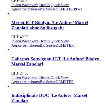
CHF
36.00
In den Warenkorb
Details
Quick View
Agricert
Amphoren
Bio Suisse
DEMETER
PIWI
Merlot IGT Biodyn. ‘Le Anfore’ Marcel
Zanolari ohne Sulfitzugabe
CHF
49.00
In den Warenkorb
Details
Quick View
Agricert
Amphoren
Bio Suisse
DEMETER
Cabernet Sauvignon IGT ‘Le Anfore’ Biodyn.
Marcel Zanolari
CHF
24.50
In den Warenkorb
Details
Quick View
Agricert
Amphoren
Bio Suisse
DEMETER
Indisciplinato DOC ‘Le Anfore’ Marcel
Zanolari