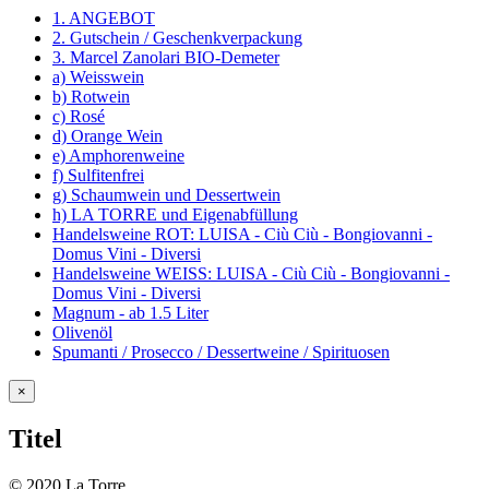
1. ANGEBOT
2. Gutschein / Geschenkverpackung
3. Marcel Zanolari BIO-Demeter
a) Weisswein
b) Rotwein
c) Rosé
d) Orange Wein
e) Amphorenweine
f) Sulfitenfrei
g) Schaumwein und Dessertwein
h) LA TORRE und Eigenabfüllung
Handelsweine ROT: LUISA - Ciù Ciù - Bongiovanni -
Domus Vini - Diversi
Handelsweine WEISS: LUISA - Ciù Ciù - Bongiovanni -
Domus Vini - Diversi
Magnum - ab 1.5 Liter
Olivenöl
Spumanti / Prosecco / Dessertweine / Spirituosen
Close
×
product
quick
Titel
view
© 2020 La Torre