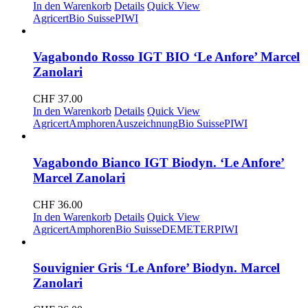
In den Warenkorb
Details
Quick View
Agricert
Bio Suisse
PIWI
Vagabondo Rosso IGT BIO ‘Le Anfore’ Marcel
Zanolari
CHF
37.00
In den Warenkorb
Details
Quick View
Agricert
Amphoren
Auszeichnung
Bio Suisse
PIWI
Vagabondo Bianco IGT Biodyn. ‘Le Anfore’
Marcel Zanolari
CHF
36.00
In den Warenkorb
Details
Quick View
Agricert
Amphoren
Bio Suisse
DEMETER
PIWI
Souvignier Gris ‘Le Anfore’ Biodyn. Marcel
Zanolari