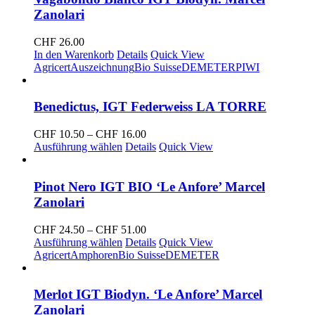
Zanolari
CHF
26.00
In den Warenkorb
Details
Quick View
Agricert
Auszeichnung
Bio Suisse
DEMETER
PIWI
Benedictus, IGT Federweiss LA TORRE
Preisspanne:
CHF
10.50
–
CHF
16.00
CHF 10.50
Ausführung wählen
Details
Quick View
bis
CHF 16.00
Pinot Nero IGT BIO ‘Le Anfore’ Marcel
Zanolari
Preisspanne:
CHF
24.50
–
CHF
51.00
CHF 24.50
Ausführung wählen
Details
Quick View
bis
Agricert
Amphoren
Bio Suisse
DEMETER
CHF 51.00
Merlot IGT Biodyn. ‘Le Anfore’ Marcel
Zanolari