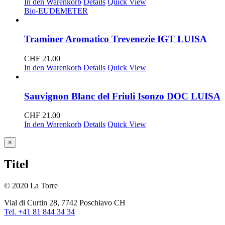
In den Warenkorb
Details
Quick View
Bio-EU
DEMETER
Traminer Aromatico Trevenezie IGT LUISA
CHF
21.00
In den Warenkorb
Details
Quick View
Sauvignon Blanc del Friuli Isonzo DOC LUISA
CHF
21.00
In den Warenkorb
Details
Quick View
Close
×
product
quick
Titel
view
© 2020 La Torre
Vial di Curtin 28, 7742 Poschiavo CH
Tel. +41 81 844 34 34