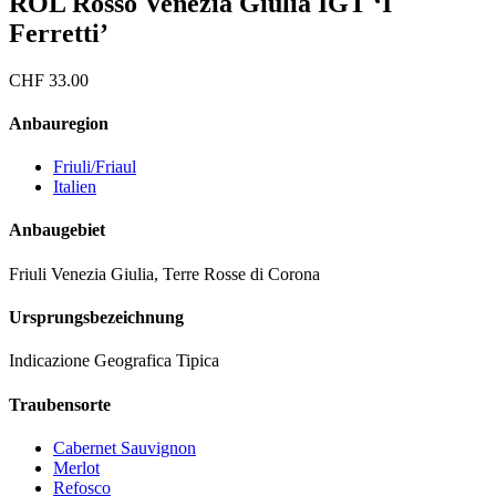
RÔL Rosso Venezia Giulia IGT ‘I
Ferretti’
CHF
33.00
Anbauregion
Friuli/Friaul
Italien
Anbaugebiet
Friuli Venezia Giulia, Terre Rosse di Corona
Ursprungsbezeichnung
Indicazione Geografica Tipica
Traubensorte
Cabernet Sauvignon
Merlot
Refosco