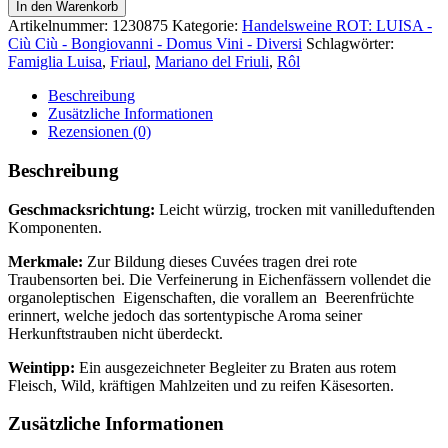
Rosso
In den Warenkorb
Venezia
Artikelnummer:
1230875
Kategorie:
Handelsweine ROT: LUISA -
Giulia
Ciù Ciù - Bongiovanni - Domus Vini - Diversi
Schlagwörter:
IGT
Famiglia Luisa
,
Friaul
,
Mariano del Friuli
,
Rôl
‘I
Ferretti’
Beschreibung
Menge
Zusätzliche Informationen
Rezensionen (0)
Beschreibung
Geschmacksrichtung:
Leicht würzig, trocken mit vanilleduftenden
Komponenten.
Merkmale:
Zur Bildung dieses Cuvées tragen drei rote
Traubensorten bei. Die Verfeinerung in Eichenfässern vollendet die
organoleptischen Eigenschaften, die vorallem an Beerenfrüchte
erinnert, welche jedoch das sortentypische Aroma seiner
Herkunftstrauben nicht überdeckt.
Weintipp:
Ein ausgezeichneter Begleiter zu Braten aus rotem
Fleisch, Wild, kräftigen Mahlzeiten und zu reifen Käsesorten.
Zusätzliche Informationen