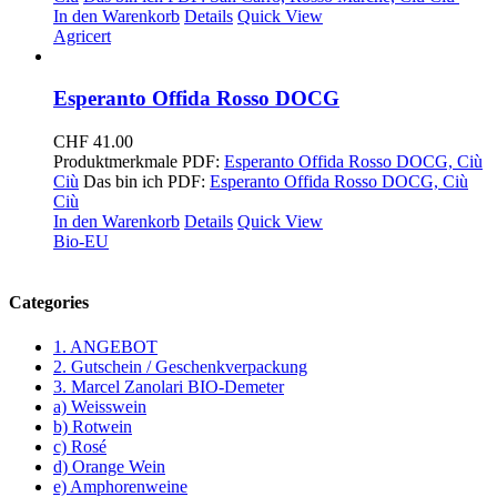
In den Warenkorb
Details
Quick View
Agricert
Esperanto Offida Rosso DOCG
CHF
41.00
Produktmerkmale PDF:
Esperanto Offi
da Rosso DOCG, Ciù
Ciù
Das bin ich PDF:
Esperanto Offida Rosso DOCG, Ciù
Ciù
In den Warenkorb
Details
Quick View
Bio-EU
Categories
1. ANGEBOT
2. Gutschein / Geschenkverpackung
3. Marcel Zanolari BIO-Demeter
a) Weisswein
b) Rotwein
c) Rosé
d) Orange Wein
e) Amphorenweine