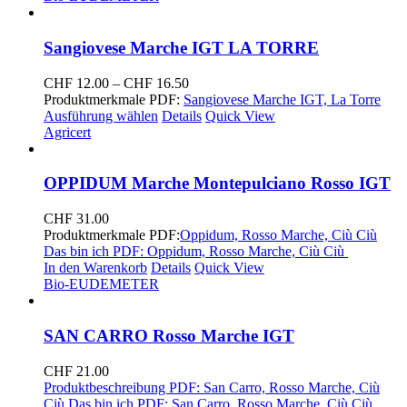
Sangiovese Marche IGT LA TORRE
Preisspanne:
CHF
12.00
–
CHF
16.50
CHF 12.00
Produktmerkmale PDF:
Sangiovese Marche IGT, La Torre
bis
Ausführung wählen
Details
Quick View
CHF 16.50
Agricert
OPPIDUM Marche Montepulciano Rosso IGT
CHF
31.00
Produktmerkmale PDF:
Oppidum, Rosso Marche, Ciù Ciù
Das bin ich PDF: Oppidum, Rosso Marche, Ciù Ciù
In den Warenkorb
Details
Quick View
Bio-EU
DEMETER
SAN CARRO Rosso Marche IGT
CHF
21.00
Produktbeschreibung PDF: San Carro, Rosso Marche, Ciù
Ciù
Das bin ich PDF: San Carro, Rosso Marche, Ciù Ciù