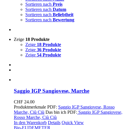
Sortieren nach
Preis
Sortieren nach
Datum
Sortieren nach
Beliebtheit
Sortieren nach
Bewertung
Zeige
18 Produkte
Zeige
18 Produkte
Zeige
36 Produkte
Zeige
54 Produkte
Saggio IGP Sangiovese, Marche
CHF
24.00
Produktmerkmale PDF:
Saggio IGP Sangiovese, Rosso
Marche, Ciù Ciù
Das bin ich PDF:
Saggio IGP Sangiovese,
Rosso Marche, Ciù Ciù
In den Warenkorb
Details
Quick View
Bio-EU
DEMETER