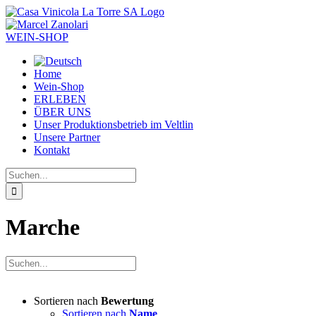
Zum
Inhalt
springen
WEIN-SHOP
Home
Wein-Shop
ERLEBEN
ÜBER UNS
Unser Produktionsbetrieb im Veltlin
Unsere Partner
Kontakt
Suche
nach:
Marche
Sortieren nach
Bewertung
Sortieren nach
Name