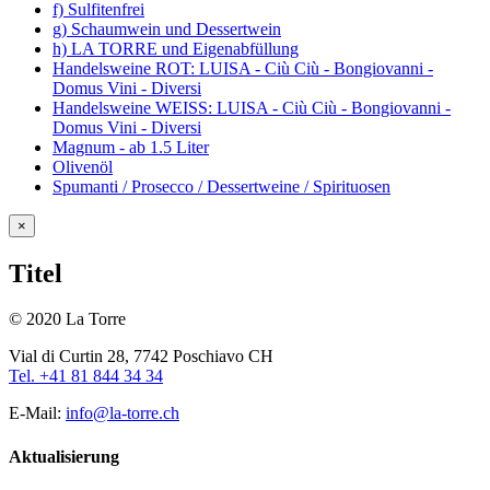
f) Sulfitenfrei
g) Schaumwein und Dessertwein
h) LA TORRE und Eigenabfüllung
Handelsweine ROT: LUISA - Ciù Ciù - Bongiovanni -
Domus Vini - Diversi
Handelsweine WEISS: LUISA - Ciù Ciù - Bongiovanni -
Domus Vini - Diversi
Magnum - ab 1.5 Liter
Olivenöl
Spumanti / Prosecco / Dessertweine / Spirituosen
Close
×
product
quick
Titel
view
© 2020 La Torre
Vial di Curtin 28, 7742 Poschiavo CH
Tel. +41 81 844 34 34
E-Mail:
info@la-torre.ch
Aktualisierung