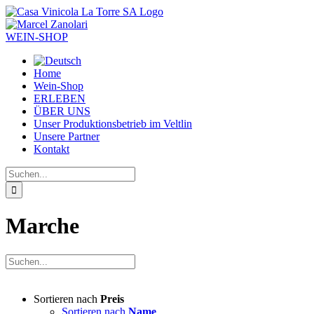
Zum
Inhalt
springen
WEIN-SHOP
Home
Wein-Shop
ERLEBEN
ÜBER UNS
Unser Produktionsbetrieb im Veltlin
Unsere Partner
Kontakt
Suche
nach:
Marche
Sortieren nach
Preis
Sortieren nach
Name