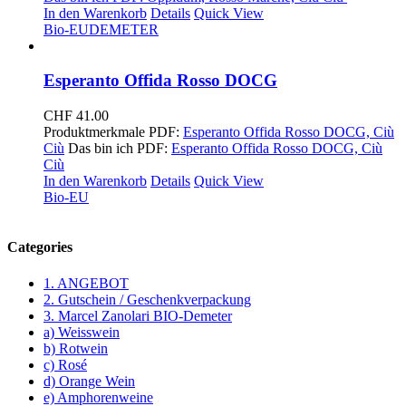
In den Warenkorb
Details
Quick View
Bio-EU
DEMETER
Esperanto Offida Rosso DOCG
CHF
41.00
Produktmerkmale PDF:
Esperanto Offi
da Rosso DOCG, Ciù
Ciù
Das bin ich PDF:
Esperanto Offida Rosso DOCG, Ciù
Ciù
In den Warenkorb
Details
Quick View
Bio-EU
Categories
1. ANGEBOT
2. Gutschein / Geschenkverpackung
3. Marcel Zanolari BIO-Demeter
a) Weisswein
b) Rotwein
c) Rosé
d) Orange Wein
e) Amphorenweine