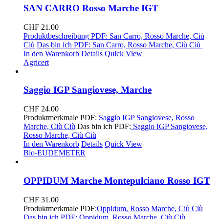
SAN CARRO Rosso Marche IGT
CHF
21.00
Produktbeschreibung PDF: San Carro, Rosso Marche, Ciù
Ciù
Das bin ich PDF: San Carro, Rosso Marche, Ciù Ciù
In den Warenkorb
Details
Quick View
Agricert
Saggio IGP Sangiovese, Marche
CHF
24.00
Produktmerkmale PDF:
Saggio IGP Sangiovese, Rosso
Marche, Ciù Ciù
Das bin ich PDF:
Saggio IGP Sangiovese,
Rosso Marche, Ciù Ciù
In den Warenkorb
Details
Quick View
Bio-EU
DEMETER
OPPIDUM Marche Montepulciano Rosso IGT
CHF
31.00
Produktmerkmale PDF:
Oppidum, Rosso Marche, Ciù Ciù
Das bin ich PDF: Oppidum, Rosso Marche, Ciù Ciù