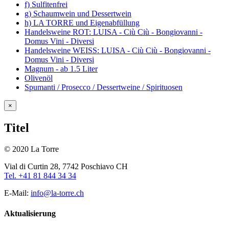
f) Sulfitenfrei
g) Schaumwein und Dessertwein
h) LA TORRE und Eigenabfüllung
Handelsweine ROT: LUISA - Ciù Ciù - Bongiovanni -
Domus Vini - Diversi
Handelsweine WEISS: LUISA - Ciù Ciù - Bongiovanni -
Domus Vini - Diversi
Magnum - ab 1.5 Liter
Olivenöl
Spumanti / Prosecco / Dessertweine / Spirituosen
Close
×
product
quick
Titel
view
© 2020 La Torre
Vial di Curtin 28, 7742 Poschiavo CH
Tel. +41 81 844 34 34
E-Mail:
info@la-torre.ch
Aktualisierung