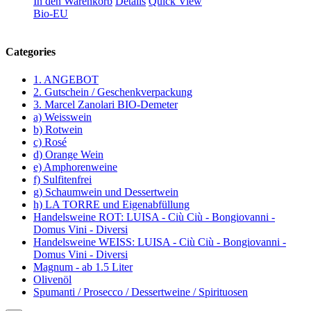
In den Warenkorb
Details
Quick View
Bio-EU
Categories
1. ANGEBOT
2. Gutschein / Geschenkverpackung
3. Marcel Zanolari BIO-Demeter
a) Weisswein
b) Rotwein
c) Rosé
d) Orange Wein
e) Amphorenweine
f) Sulfitenfrei
g) Schaumwein und Dessertwein
h) LA TORRE und Eigenabfüllung
Handelsweine ROT: LUISA - Ciù Ciù - Bongiovanni -
Domus Vini - Diversi
Handelsweine WEISS: LUISA - Ciù Ciù - Bongiovanni -
Domus Vini - Diversi
Magnum - ab 1.5 Liter
Olivenöl
Spumanti / Prosecco / Dessertweine / Spirituosen