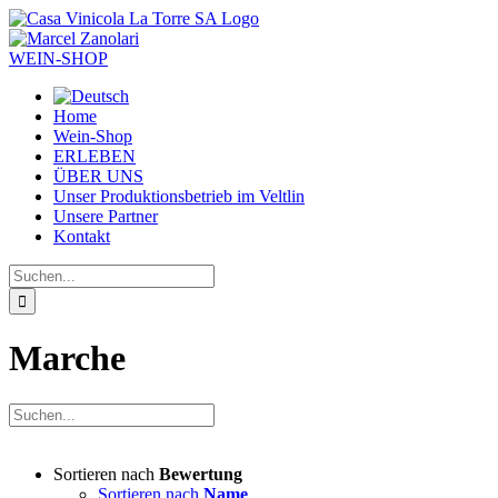
Zum
Inhalt
springen
WEIN-SHOP
Home
Wein-Shop
ERLEBEN
ÜBER UNS
Unser Produktionsbetrieb im Veltlin
Unsere Partner
Kontakt
Suche
nach:
Marche
Sortieren nach
Bewertung
Sortieren nach
Name