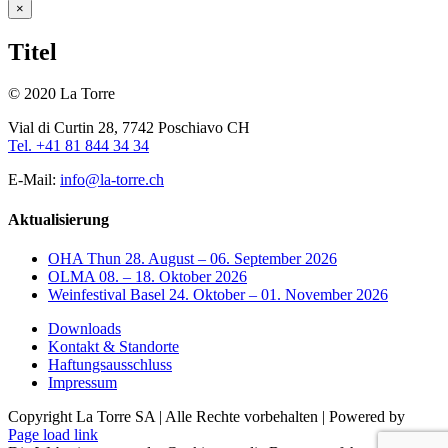
Close
×
product
quick
Titel
view
© 2020 La Torre
Vial di Curtin 28, 7742 Poschiavo CH
Tel. +41 81 844 34 34
E-Mail:
info@la-torre.ch
Aktualisierung
OHA Thun 28. August – 06. September 2026
OLMA 08. – 18. Oktober 2026
Weinfestival Basel 24. Oktober – 01. November 2026
Downloads
Kontakt & Standorte
Haftungsausschluss
Impressum
Copyright La Torre SA | Alle Rechte vorbehalten | Powered by
Facebook
Page load link