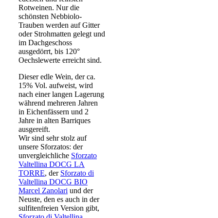
Rotweinen. Nur die
schönsten Nebbiolo-
Trauben werden auf Gitter
oder Strohmatten gelegt und
im Dachgeschoss
ausgedörrt, bis 120°
Oechslewerte erreicht sind.
Dieser edle Wein, der ca.
15% Vol. aufweist, wird
nach einer langen Lagerung
während mehreren Jahren
in Eichenfässern und 2
Jahre in alten Barriques
ausgereift.
Wir sind sehr stolz auf
unsere Sforzatos: der
unvergleichliche
Sforzato
Valtellina DOCG LA
TORRE
, der
Sforzato di
Valtellina DOCG BIO
Marcel Zanolari
und der
Neuste, den es auch in der
sulfitenfreien Version gibt,
Sforzato di Valtellina