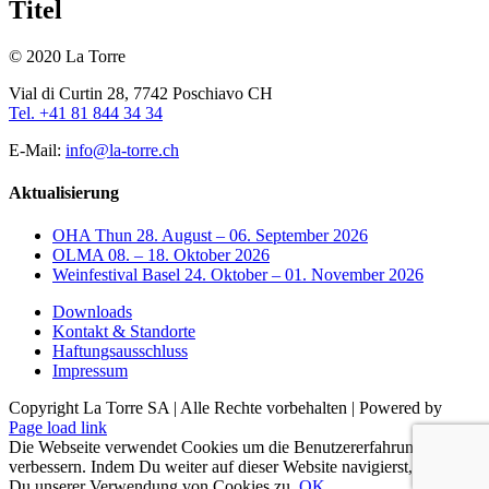
Titel
view
© 2020 La Torre
Vial di Curtin 28, 7742 Poschiavo CH
Tel. +41 81 844 34 34
E-Mail:
info@la-torre.ch
Aktualisierung
OHA Thun 28. August – 06. September 2026
OLMA 08. – 18. Oktober 2026
Weinfestival Basel 24. Oktober – 01. November 2026
Downloads
Kontakt & Standorte
Haftungsausschluss
Impressum
Copyright La Torre SA | Alle Rechte vorbehalten | Powered by
Facebook
Page load link
Die Webseite verwendet Cookies um die Benutzererfahrung zu
verbessern. Indem Du weiter auf dieser Website navigierst, stimmst
Du unserer Verwendung von Cookies zu.
OK