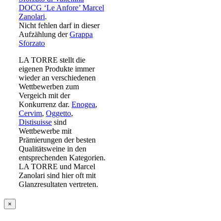
DOCG ‘Le Anfore’ Marcel
Zanolari
.
Nicht fehlen darf in dieser
Aufzählung der
Grappa
Sforzato
LA TORRE stellt die
eigenen Produkte immer
wieder an verschiedenen
Wettbewerben zum
Vergeich mit der
Konkurrenz dar.
Enogea
,
Cervim
,
Oggetto
,
Distisuisse
sind
Wettbewerbe mit
Prämierungen der besten
Qualitätsweine in den
entsprechenden Kategorien.
LA TORRE und Marcel
Zanolari sind hier oft mit
Glanzresultaten vertreten.
Close
×
product
quick