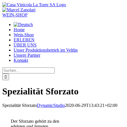
Zum
Inhalt
springen
WEIN-SHOP
Home
Wein-Shop
ERLEBEN
ÜBER UNS
Unser Produktionsbetrieb im Veltlin
Unsere Partner
Kontakt
Suche
nach:
Spezialität Sforzato
Spezialität Sforzato
DynamicStudio
2020-06-29T13:43:21+02:00
Der Sforzato gehört zu den
edelsten und feinsten