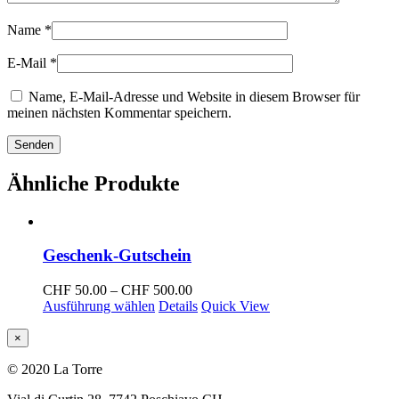
Name
*
E-Mail
*
Name, E-Mail-Adresse und Website in diesem Browser für
meinen nächsten Kommentar speichern.
Ähnliche Produkte
Geschenk-Gutschein
Preisspanne:
CHF
50.00
–
CHF
500.00
CHF 50.00
Ausführung wählen
Details
Quick View
bis
CHF 500.00
Close
×
product
quick
© 2020 La Torre
view