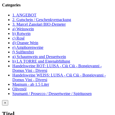
Categories
1. ANGEBOT
2. Gutschein / Geschenkverpackung
3. Marcel Zanolari BIO-Demeter
a) Weisswein
b) Rotwein
c) Rosé
d) Orange Wein
e) Amphorenweine
f) Sulfitenfrei
g) Schaumwein und Dessertwein
h) LA TORRE und Eigenabfüllung
Handelsweine ROT: LUISA - Ciù Ciù - Bongiovanni -
Domus Vini - Diversi
Handelsweine WEISS: LUISA - Ciù Ciù - Bongiovanni -
Domus Vini - Diversi
Magnum - ab 1.5 Liter
Olivenöl
Spumanti / Prosecco / Dessertweine / Spirituosen
Close
×
product
quick
Titel
view