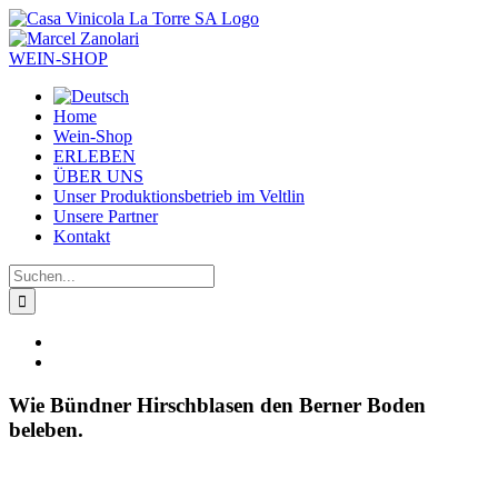
Zum
Inhalt
springen
WEIN-SHOP
Home
Wein-Shop
ERLEBEN
ÜBER UNS
Unser Produktionsbetrieb im Veltlin
Unsere Partner
Kontakt
Suche
nach:
Zeige
grösseres
Bild
Wie Bündner Hirschblasen den Berner Boden
beleben.