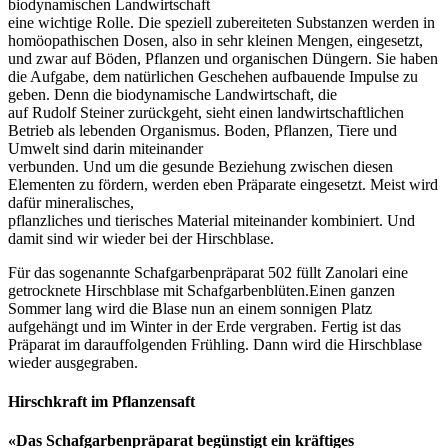
biodynamischen Landwirtschaft
eine wichtige Rolle. Die speziell zubereiteten Substanzen werden in
homöopathischen Dosen, also in sehr kleinen Mengen, eingesetzt,
und zwar auf Böden, Pflanzen und organischen Düngern. Sie haben
die Aufgabe, dem natürlichen Geschehen aufbauende Impulse zu
geben. Denn die biodynamische Landwirtschaft, die
auf Rudolf Steiner zurückgeht, sieht einen landwirtschaftlichen
Betrieb als lebenden Organismus. Boden, Pflanzen, Tiere und
Umwelt sind darin miteinander
verbunden. Und um die gesunde Beziehung zwischen diesen
Elementen zu fördern, werden eben Präparate eingesetzt. Meist wird
dafür mineralisches,
pflanzliches und tierisches Material miteinander kombiniert. Und
damit sind wir wieder bei der Hirschblase.
Für das sogenannte Schafgarbenpräparat 502 füllt Zanolari eine
getrocknete Hirschblase mit Schafgarbenblüten.
Einen ganzen
Sommer lang wird die Blase nun an einem sonnigen Platz
aufgehängt und im Winter in der Erde vergraben. Fertig ist das
Präparat im darauffolgenden Frühling. Dann wird die Hirschblase
wieder ausgegraben.
Hirschkraft im Pflanzensaft
«Das Schafgarbenpräparat begünstigt ein kräftiges