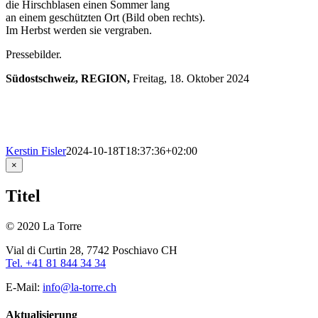
die Hirschblasen einen Sommer lang
an einem geschützten Ort (Bild oben rechts).
Im Herbst werden sie vergraben.
Pressebilder.
Südostschweiz, REGION,
Freitag, 18. Oktober 2024
Kerstin Fisler
2024-10-18T18:37:36+02:00
Close
×
product
quick
Titel
view
© 2020 La Torre
Vial di Curtin 28, 7742 Poschiavo CH
Tel. +41 81 844 34 34
E-Mail:
info@la-torre.ch
Aktualisierung