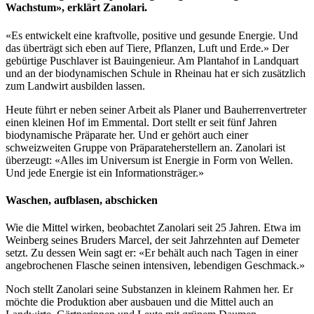
Wachstum»
, erklärt Zanolari.
«Es entwickelt eine kraftvolle, positive und gesunde Energie. Und
das überträgt sich eben auf Tiere, Pflanzen, Luft und Erde.» Der
gebürtige Puschlaver ist Bauingenieur. Am Plantahof in Landquart
und an der biodynamischen Schule in Rheinau hat er sich zusätzlich
zum Landwirt ausbilden lassen.
Heute führt er neben seiner Arbeit als Planer und Bauherrenvertreter
einen kleinen Hof im Emmental. Dort stellt er seit fünf Jahren
biodynamische Präparate her. Und er gehört auch einer
schweizweiten Gruppe von Präparateherstellern an. Zanolari ist
überzeugt: «Alles im Universum ist Energie in Form von Wellen.
Und jede Energie ist ein Informationsträger.»
Waschen, aufblasen, abschicken
Wie die Mittel wirken, beobachtet Zanolari seit 25 Jahren. Etwa im
Weinberg seines Bruders Marcel, der seit Jahrzehnten auf Demeter
setzt. Zu dessen Wein sagt er: «Er behält auch nach Tagen in einer
angebrochenen Flasche seinen intensiven, lebendigen Geschmack.»
Noch stellt Zanolari seine Substanzen in kleinem Rahmen her. Er
möchte die Produktion aber ausbauen und die Mittel auch an