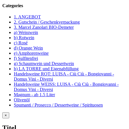
Categories
1. ANGEBOT
2. Gutschein / Geschenkverpackung
3. Marcel Zanolari BIO-Demeter
a) Weisswein
b) Rotwein
c) Rosé
d) Orange Wein
e) Amphorenweine
f) Sulfitenfrei
g) Schaumwein und Dessertwein
h) LA TORRE und Eigenabfüllung
Handelsweine ROT: LUISA - Ciù Ciù - Bongiovanni -
Domus Vini - Diversi
Handelsweine WEISS: LUISA - Ciù Ciù - Bongiovanni -
Domus Vini - Diversi
Magnum - ab 1.5 Liter
Olivenöl
Spumanti / Prosecco / Dessertweine / Spirituosen
Close
×
product
quick
Titel
view