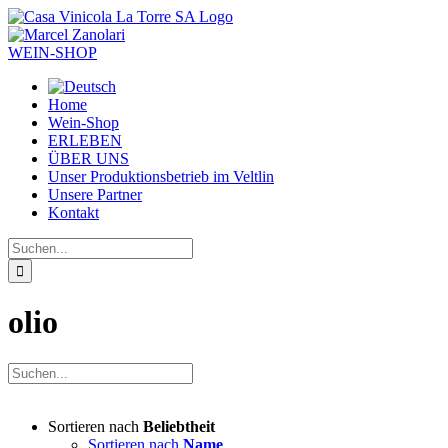
Zum
Inhalt
springen
WEIN-SHOP
Home
Wein-Shop
ERLEBEN
ÜBER UNS
Unser Produktionsbetrieb im Veltlin
Unsere Partner
Kontakt
Suche
nach:
olio
Sortieren nach
Beliebtheit
Sortieren nach
Name