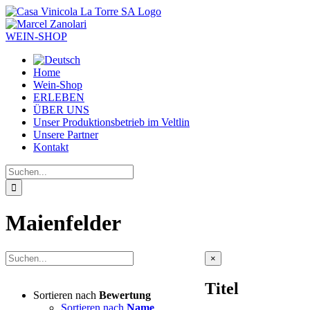
Zum
Inhalt
springen
WEIN-SHOP
Home
Wein-Shop
ERLEBEN
ÜBER UNS
Unser Produktionsbetrieb im Veltlin
Unsere Partner
Kontakt
Suche
nach:
Maienfelder
Close
×
product
quick
Titel
view
Sortieren nach
Bewertung
Sortieren nach
Name