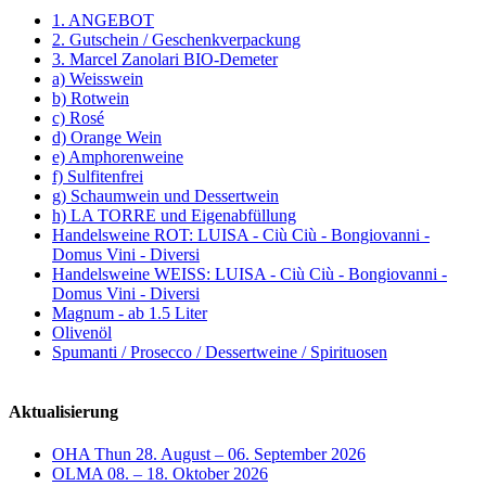
1. ANGEBOT
2. Gutschein / Geschenkverpackung
3. Marcel Zanolari BIO-Demeter
a) Weisswein
b) Rotwein
c) Rosé
d) Orange Wein
e) Amphorenweine
f) Sulfitenfrei
g) Schaumwein und Dessertwein
h) LA TORRE und Eigenabfüllung
Handelsweine ROT: LUISA - Ciù Ciù - Bongiovanni -
Domus Vini - Diversi
Handelsweine WEISS: LUISA - Ciù Ciù - Bongiovanni -
Domus Vini - Diversi
Magnum - ab 1.5 Liter
Olivenöl
Spumanti / Prosecco / Dessertweine / Spirituosen
Aktualisierung
OHA Thun 28. August – 06. September 2026
OLMA 08. – 18. Oktober 2026