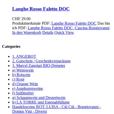
Langhe Rosso Faletto DOC
CHF
29.00
Produktmerkmale PDF:
Langhe Rosso Faletto DOC
Das bin
ich PDF:
Langhe Rosso Faletto DOC, Cascina Bongiovanni
In den Warenkorb
Details
Quick View
Categories
1. ANGEBOT
2. Gutschein / Geschenkverpackung
3. Marcel Zanolari BIO-Demeter
a) Weisswein
b) Rotwein
c) Rosé
d) Orange Wein
e) Amphorenweine
f) Sulfitenfrei
g) Schaumwein und Dessertwein
h) LA TORRE und Eigenabfüllung
Handelsweine ROT: LUISA - Ciù Ciù - Bongiovanni -
Domus Vini - Diversi