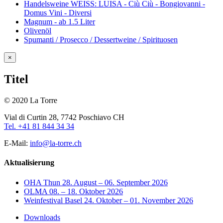
Handelsweine WEISS: LUISA - Ciù Ciù - Bongiovanni -
Domus Vini - Diversi
Magnum - ab 1.5 Liter
Olivenöl
Spumanti / Prosecco / Dessertweine / Spirituosen
Close
×
product
quick
Titel
view
© 2020 La Torre
Vial di Curtin 28, 7742 Poschiavo CH
Tel. +41 81 844 34 34
E-Mail:
info@la-torre.ch
Aktualisierung
OHA Thun 28. August – 06. September 2026
OLMA 08. – 18. Oktober 2026
Weinfestival Basel 24. Oktober – 01. November 2026
Downloads