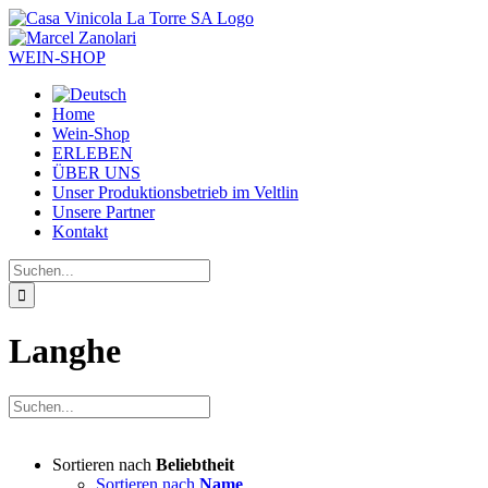
Zum
Inhalt
springen
WEIN-SHOP
Home
Wein-Shop
ERLEBEN
ÜBER UNS
Unser Produktionsbetrieb im Veltlin
Unsere Partner
Kontakt
Suche
nach:
Langhe
Sortieren nach
Beliebtheit
Sortieren nach
Name