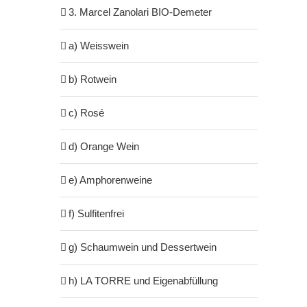
3. Marcel Zanolari BIO-Demeter
a) Weisswein
b) Rotwein
c) Rosé
d) Orange Wein
e) Amphorenweine
f) Sulfitenfrei
g) Schaumwein und Dessertwein
h) LA TORRE und Eigenabfüllung