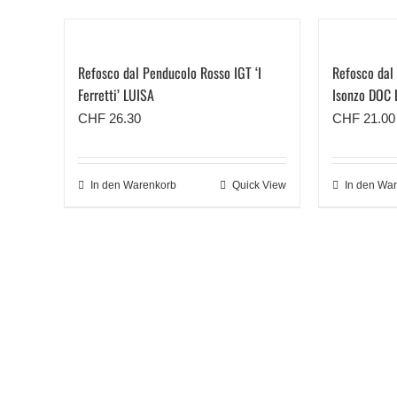
Refosco dal Penducolo Rosso IGT ‘I
Refosco dal 
Ferretti’ LUISA
Isonzo DOC 
CHF
26.30
CHF
21.00
In den Warenkorb
Quick View
In den Wa