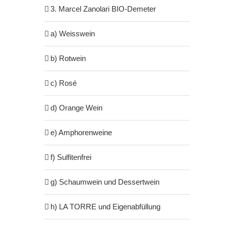
3. Marcel Zanolari BIO-Demeter
a) Weisswein
b) Rotwein
c) Rosé
d) Orange Wein
e) Amphorenweine
f) Sulfitenfrei
g) Schaumwein und Dessertwein
h) LA TORRE und Eigenabfüllung