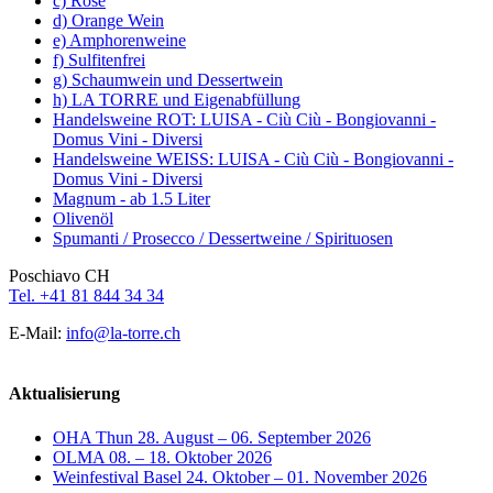
c) Rosé
d) Orange Wein
e) Amphorenweine
f) Sulfitenfrei
g) Schaumwein und Dessertwein
h) LA TORRE und Eigenabfüllung
Handelsweine ROT: LUISA - Ciù Ciù - Bongiovanni -
Domus Vini - Diversi
Handelsweine WEISS: LUISA - Ciù Ciù - Bongiovanni -
Domus Vini - Diversi
Magnum - ab 1.5 Liter
Olivenöl
Spumanti / Prosecco / Dessertweine / Spirituosen
Poschiavo CH
Tel. +41 81 844 34 34
E-Mail:
info@la-torre.ch
Aktualisierung
OHA Thun 28. August – 06. September 2026
OLMA 08. – 18. Oktober 2026
Weinfestival Basel 24. Oktober – 01. November 2026