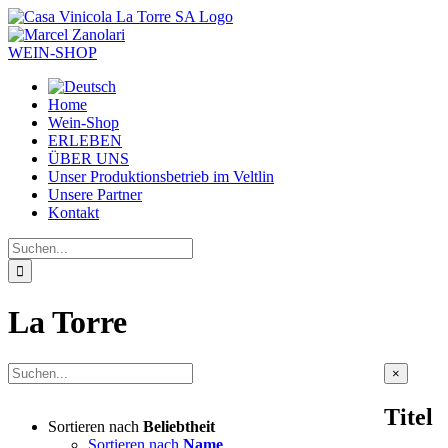
Zum
Inhalt
springen
WEIN-SHOP
Home
Wein-Shop
ERLEBEN
ÜBER UNS
Unser Produktionsbetrieb im Veltlin
Unsere Partner
Kontakt
Suche
nach:
La Torre
Close
×
product
quick
Titel
view
Sortieren nach
Beliebtheit
Sortieren nach
Name