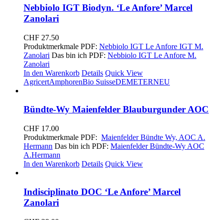
Nebbiolo IGT Biodyn. ‘Le Anfore’ Marcel
Zanolari
CHF
27.50
Produktmerkmale PDF:
Nebbiolo
IGT
Le Anfore IGT M.
Zanolari
Das bin ich PDF:
Nebbiolo IGT Le Anfore M.
Zanolari
In den Warenkorb
Details
Quick View
Agricert
Amphoren
Bio Suisse
DEMETER
NEU
Bündte-Wy Maienfelder Blauburgunder AOC
CHF
17.00
Produktmerkmale PDF:
Maienfelder Bündte Wy, AOC A.
Hermann
Das bin ich PDF:
Maienfelder Bündte-Wy AOC
A.Hermann
In den Warenkorb
Details
Quick View
Indisciplinato DOC ‘Le Anfore’ Marcel
Zanolari