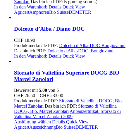
Zanolari
Das bin ich PDF: is goming soon :-)
In den Warenkorb
Details
Quick View
Agricert
Amphoren
Bio Suisse
DEMETER
Dolcetto d’Alba / Diano DOC
CHF
18.90
Produktmerkmale PDF:
Dolcetto d'Alba-DOC-Bongiovanni
Das bin ich PDF:
Dolcetto d'Alba-DOC, Bongiovanni
In den Warenkorb
Details
Quick View
Sforzato di Valtellina Superiore DOCG BIO
Marcel Zanolari
Bewertet mit
5.00
von 5
Preisspanne:
CHF
26.50
–
CHF
233.00
CHF 26.50
Produktmerkmale PDF:
Sforzato di Valtellina DOCG, Bio.
bis
Marcel Zanolari
Das bin ich PDF:
Sforzato di Valtellina
CHF 233.00
DOCG, Bio. Marcel Zanolari
Anbauzertifikat: Sforzato di
Valtellina Marcel Zanolari 2009
Ausführung wählen
Details
Quick View
Agricert
Auszeichnung
Bio Suisse
DEMETER