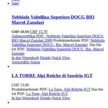
Sale!
Nebbiolo Valtellina Superiore DOCG BIO
Marcel Zanolari
Ursprünglicher
Aktueller
CHF
18.50
CHF
15.70
Preis
Preis
Anbauzertifikat PDF: Nebbiolo Valtellina Superiore DOCG
war:
ist:
BIO Marcel Zanolari 2009
Produktmerkmale PDF:
Nebbiolo
CHF 18.50
CHF 15.70.
Valtellina Superiore DOCG, Bio. Marcel Zanolari
Das bin
ich PDF:
Nebbiolo Valtellina Superiore DOCG, Bio. Marcel
Zanolari
In den Warenkorb
Details
Quick View
Agricert
Bio Suisse
LA TORRE Alpi Retiche di Sondrio IGT
CHF
13.00
Produktmerkmale PDF:
La Torre, Alpi Retiche IGT
Das bin
ich PDF:
La Torre, Alpi Retiche IGT
In den Warenkorb
Details
Quick View