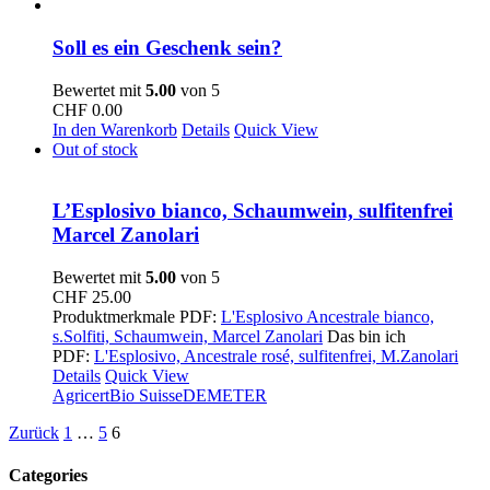
Soll es ein Geschenk sein?
Bewertet mit
5.00
von 5
CHF
0.00
In den Warenkorb
Details
Quick View
Out of stock
L’Esplosivo bianco, Schaumwein, sulfitenfrei
Marcel Zanolari
Bewertet mit
5.00
von 5
CHF
25.00
Produktmerkmale PDF:
L'Esplosivo Ancestrale bianco,
s.Solfiti, Schaumwein, Marcel Zanolari
Das bin ich
PDF:
L'Esplosivo, Ancestrale rosé, sulfitenfrei, M.Zanolari
Details
Quick View
Agricert
Bio Suisse
DEMETER
Zurück
1
…
5
6
Categories