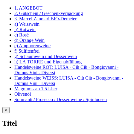
1. ANGEBOT
2. Gutschein / Geschenkverpackung
3. Marcel Zanolari BIO-Demeter
a) Weisswein
b) Rotwein
c) Rosé
d) Orange Wein
e) Amphorenweine
f) Sulfitenfrei
g) Schaumwein und Dessertwein
h) LA TORRE und Eigenabfüllung
Handelsweine ROT: LUISA - Ciù Ciù - Bongiovanni -
Domus Vini - Diversi
Handelsweine WEISS: LUISA - Ciù Ciù - Bongiovanni -
Domus Vini - Diversi
Magnum - ab 1.5 Liter
Olivenöl
Spumanti / Prosecco / Dessertweine / Spirituosen
Close
×
product
quick
Titel
view