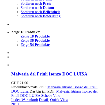
Sortieren nach
Preis
Sortieren nach
Datum
Sortieren nach
Beliebtheit
Sortieren nach
Bewertung
Zeige
18 Produkte
Zeige
18 Produkte
Zeige
36 Produkte
Zeige
54 Produkte
Malvasia del Friuli Isonzo DOC LUISA
CHF
21.00
Produktmerkmale PDF:
Malvasia Istriana Isonzo del Friuli
DOC Luisa
Das bin ich PDF:
Malvasia Istriana Isonzo del
Friuli DOC LUISA Schede Vino
In den Warenkorb
Details
Quick View
NEU