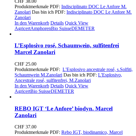
CHF
38.00
Produktmerkmale PDF:
Indisciplinato DOC Le Anfore M.
Zanolari
Das bin ich PDF:
Indisciplinato DOC Le Anfore M.
Zanolari
In den Warenkorb
Details
Quick View
Agricert
Amphoren
Bio Suisse
DEMETER
L’Esplosivo rosé, Schaumwein, sulfitenfrei
Marcel Zanolari
CHF
25.00
Produktmerkmale PDF:
L'Esplosivo ancestrale rosé, s.Solfiti,
Schaumwein M.Zanolari
Das bin ich PDF:
L'Esplosivo,
Ancestrale rosé, sulfitenfrei, M.Zanolari
In den Warenkorb
Details
Quick View
Agricert
Bio Suisse
DEMETER
REBO IGT ‘Le Anfore’ biodyn. Marcel
Zanolari
CHF
37.00
Produktmerkmale PDF:
Rebo IGT, biodinamico, Marcel