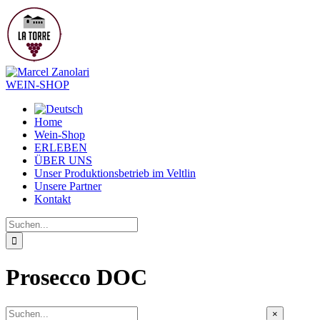
Zum
Inhalt
springen
WEIN-SHOP
Home
Wein-Shop
ERLEBEN
ÜBER UNS
Unser Produktionsbetrieb im Veltlin
Unsere Partner
Kontakt
Suche
nach:
Prosecco DOC
Close
×