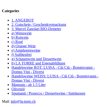
Categories
1. ANGEBOT
2. Gutschein / Geschenkverpackung
3. Marcel Zanolari BIO-Demeter
a) Weisswein
b) Rotwein
c) Rosé
d) Orange Wein
e) Amphorenweine
f) Sulfitenfrei
g) Schaumwein und Dessertwein
h) LA TORRE und Eigenabfüllung
Handelsweine ROT: LUISA - Ciù Ciù - Bongiovanni -
Domus Vini - Diversi
Handelsweine WEISS: LUISA - Ciù Ciù - Bongiovanni -
Domus Vini - Diversi
Magnum - ab 1.5 Liter
Olivenöl
Spumanti / Prosecco / Dessertweine / Spirituosen
Mail:
info@la-torre.ch