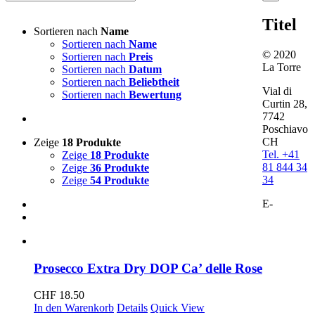
product
quick
Titel
view
Sortieren nach
Name
Sortieren nach
Name
© 2020
Sortieren nach
Preis
La Torre
Sortieren nach
Datum
Sortieren nach
Beliebtheit
Vial di
Sortieren nach
Bewertung
Curtin 28,
7742
Poschiavo
CH
Zeige
18 Produkte
Tel. +41
Zeige
18 Produkte
81 844 34
Zeige
36 Produkte
34
Zeige
54 Produkte
E-
Prosecco Extra Dry DOP Ca’ delle Rose
CHF
18.50
In den Warenkorb
Details
Quick View