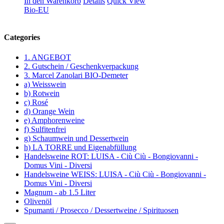
In den Warenkorb
Details
Quick View
Bio-EU
Categories
1. ANGEBOT
2. Gutschein / Geschenkverpackung
3. Marcel Zanolari BIO-Demeter
a) Weisswein
b) Rotwein
c) Rosé
d) Orange Wein
e) Amphorenweine
f) Sulfitenfrei
g) Schaumwein und Dessertwein
h) LA TORRE und Eigenabfüllung
Handelsweine ROT: LUISA - Ciù Ciù - Bongiovanni -
Domus Vini - Diversi
Handelsweine WEISS: LUISA - Ciù Ciù - Bongiovanni -
Domus Vini - Diversi
Magnum - ab 1.5 Liter
Olivenöl
Spumanti / Prosecco / Dessertweine / Spirituosen