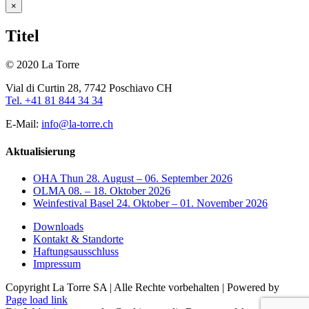
Close
×
product
quick
Titel
view
© 2020 La Torre
Vial di Curtin 28, 7742 Poschiavo CH
Tel. +41 81 844 34 34
E-Mail:
info@la-torre.ch
Aktualisierung
OHA Thun 28. August – 06. September 2026
OLMA 08. – 18. Oktober 2026
Weinfestival Basel 24. Oktober – 01. November 2026
Downloads
Kontakt & Standorte
Haftungsausschluss
Impressum
Copyright La Torre SA | Alle Rechte vorbehalten | Powered by
Facebook
Page load link