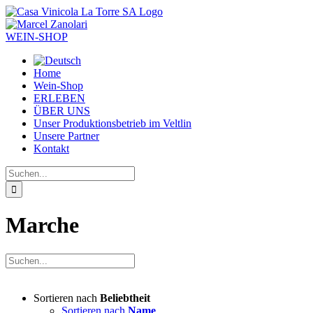
Zum
Inhalt
springen
WEIN-SHOP
Home
Wein-Shop
ERLEBEN
ÜBER UNS
Unser Produktionsbetrieb im Veltlin
Unsere Partner
Kontakt
Suche
nach:
Marche
Sortieren nach
Beliebtheit
Sortieren nach
Name