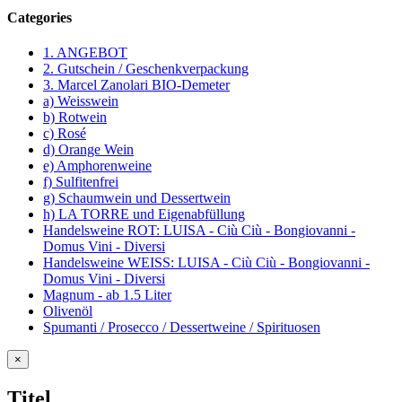
Categories
1. ANGEBOT
2. Gutschein / Geschenkverpackung
3. Marcel Zanolari BIO-Demeter
a) Weisswein
b) Rotwein
c) Rosé
d) Orange Wein
e) Amphorenweine
f) Sulfitenfrei
g) Schaumwein und Dessertwein
h) LA TORRE und Eigenabfüllung
Handelsweine ROT: LUISA - Ciù Ciù - Bongiovanni -
Domus Vini - Diversi
Handelsweine WEISS: LUISA - Ciù Ciù - Bongiovanni -
Domus Vini - Diversi
Magnum - ab 1.5 Liter
Olivenöl
Spumanti / Prosecco / Dessertweine / Spirituosen
Close
×
product
quick
Titel
view