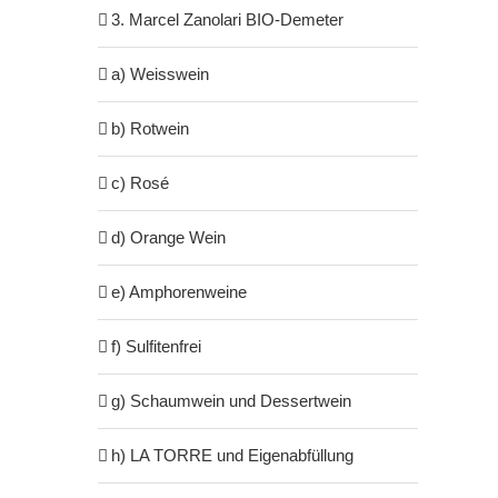
3. Marcel Zanolari BIO-Demeter
a) Weisswein
b) Rotwein
c) Rosé
d) Orange Wein
e) Amphorenweine
f) Sulfitenfrei
g) Schaumwein und Dessertwein
h) LA TORRE und Eigenabfüllung