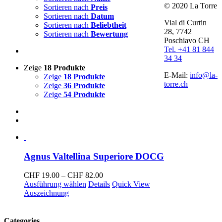
© 2020 La Torre
Sortieren nach
Preis
Sortieren nach
Datum
Vial di Curtin
Sortieren nach
Beliebtheit
28, 7742
Sortieren nach
Bewertung
Poschiavo CH
Tel. +41 81 844
34 34
Zeige
18 Produkte
E-Mail:
info@la-
Zeige
18 Produkte
torre.ch
Zeige
36 Produkte
Zeige
54 Produkte
Agnus Valtellina Superiore DOCG
Preisspanne:
CHF
19.00
–
CHF
82.00
CHF 19.00
Ausführung wählen
Details
Quick View
bis
Auszeichnung
CHF 82.00
Categories