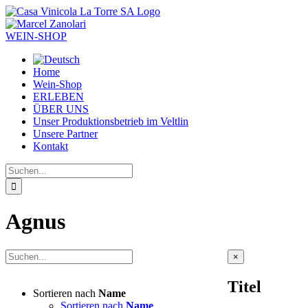
Zum
Inhalt
springen
WEIN-SHOP
Home
Wein-Shop
ERLEBEN
ÜBER UNS
Unser Produktionsbetrieb im Veltlin
Unsere Partner
Kontakt
Suche
nach:
Agnus
Close
×
product
quick
Titel
view
Sortieren nach
Name
Sortieren nach
Name