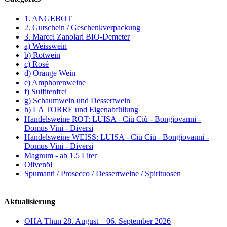
1. ANGEBOT
2. Gutschein / Geschenkverpackung
3. Marcel Zanolari BIO-Demeter
a) Weisswein
b) Rotwein
c) Rosé
d) Orange Wein
e) Amphorenweine
f) Sulfitenfrei
g) Schaumwein und Dessertwein
h) LA TORRE und Eigenabfüllung
Handelsweine ROT: LUISA - Ciù Ciù - Bongiovanni -
Domus Vini - Diversi
Handelsweine WEISS: LUISA - Ciù Ciù - Bongiovanni -
Domus Vini - Diversi
Magnum - ab 1.5 Liter
Olivenöl
Spumanti / Prosecco / Dessertweine / Spirituosen
Aktualisierung
OHA Thun 28. August – 06. September 2026