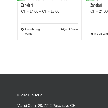
Zanolari
Zanolari
Preisspanne:
CHF
14.00
–
CHF
18.00
CHF
24.00
CHF 14.00
bis
Ausführung
Quick View
CHF 18.00
wählen
In den Wa
© 2020 La Torre
Vial di Curtin 28, 7742 Poschiavo CH