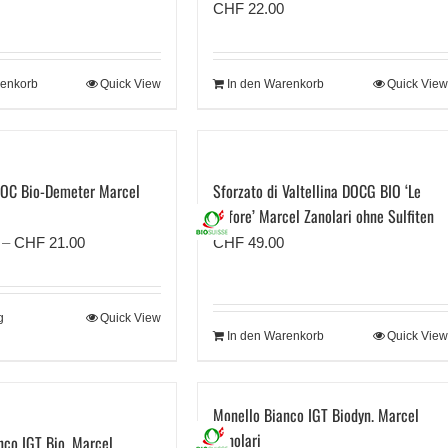
CHF
22.00
renkorb
Quick View
In den Warenkorb
Quick View
DOC Bio-Demeter Marcel
Sforzato di Valtellina DOCG BIO ‘Le
Anfore’ Marcel Zanolari ohne Sulfiten
Preisspanne:
–
CHF
21.00
CHF
49.00
CHF 13.50
bis
g
Quick View
CHF 21.00
In den Warenkorb
Quick View
Monello Bianco IGT Biodyn. Marcel
Zanolari
nco IGT Bio. Marcel