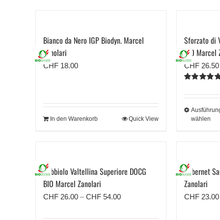
Bianco da Nero IGP Biodyn. Marcel
Sforzato di 
Zanolari
BIO Marcel 
CHF
18.00
CHF
26.50
Bewertet
mit
5.00
von
5
Ausführun
In den Warenkorb
Quick View
wählen
Nebbiolo Valtellina Superiore DOCG
Cabernet Sa
BIO Marcel Zanolari
Zanolari
Preisspanne:
CHF
26.00
–
CHF
54.00
CHF
23.00
CHF 26.00