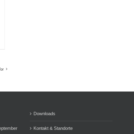
e:
or
Downloads
eptember
Kontakt & Standorte