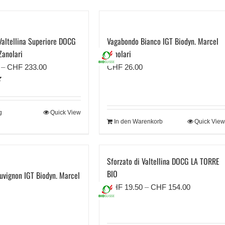
Valtellina Superiore DOCG
Vagabondo Bianco IGT Biodyn. Marcel
Zanolari
Zanolari
Preisspanne:
–
CHF
233.00
CHF
26.00
CHF 26.50
bis
CHF 233.00
g
Quick View
In den Warenkorb
Quick View
Sforzato di Valtellina DOCG LA TORRE
BIO
uvignon IGT Biodyn. Marcel
Preisspan
CHF
19.50
–
CHF
154.00
CHF 19.5
bis