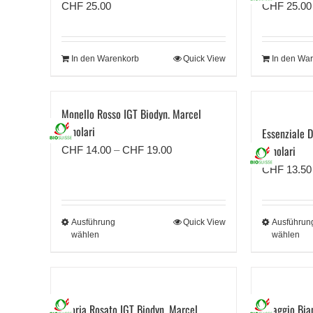
CHF
25.00
CHF
25.00
In den Warenkorb
Quick View
In den Wa
Monello Rosso IGT Biodyn. Marcel
Zanolari
Essenziale 
Zanolari
Preisspanne:
CHF
14.00
–
CHF
19.00
CHF 14.00
CHF
13.50
bis
CHF 19.00
Ausführung
Quick View
Ausführun
wählen
wählen
Gloria Rosato IGT Biodyn. Marcel
Uvaggio Bia