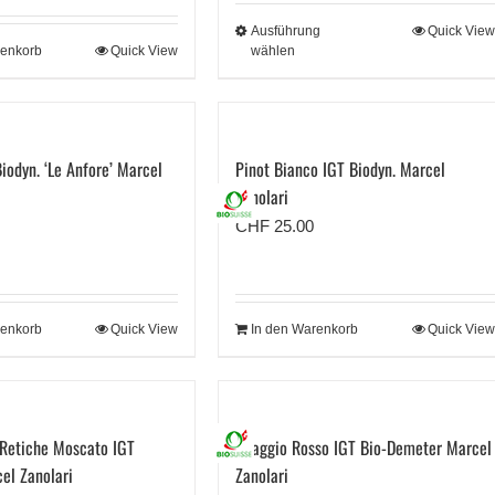
CHF 154.
Ausführung
Quick View
renkorb
Quick View
wählen
iodyn. ‘Le Anfore’ Marcel
Pinot Bianco IGT Biodyn. Marcel
Zanolari
CHF
25.00
renkorb
Quick View
In den Warenkorb
Quick View
 Retiche Moscato IGT
Uvaggio Rosso IGT Bio-Demeter Marcel
el Zanolari
Zanolari