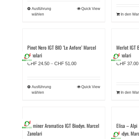
bis
Ausführung
Quick View
CHF 54.00
wählen
In den Wa
Pinot Nero IGT BIO ‘Le Anfore’ Marcel
Merlot IGT B
Zanolari
Zanolari
Preisspanne:
CHF
24.50
–
CHF
51.00
CHF
37.00
CHF 24.50
bis
Ausführung
Quick View
CHF 51.00
wählen
In den Wa
Traminer Aromatico IGT Biodyn. Marcel
Elisa – Alpi
Zanolari
Biodyn. Marc