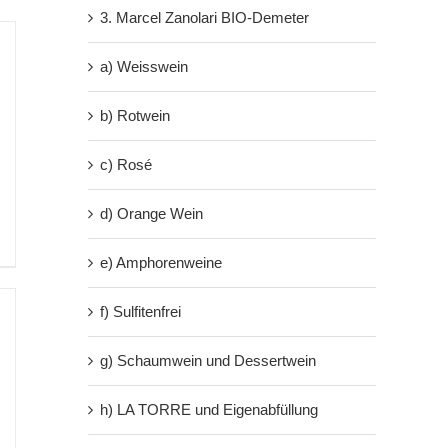
3. Marcel Zanolari BIO-Demeter
a) Weisswein
b) Rotwein
c) Rosé
d) Orange Wein
e) Amphorenweine
f) Sulfitenfrei
g) Schaumwein und Dessertwein
ne:
0
h) LA TORRE und Eigenabfüllung