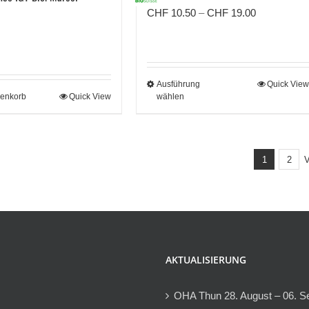
Preisspann
CHF
10.50
–
CHF
19.00
CHF 10.50
bis
CHF 19.00
Ausführung
Quick View
renkorb
Quick View
wählen
1
2
V
AKTUALISIERUNG
OHA Thun 28. August – 06. S