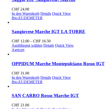
CHF
24.00
In den Warenkorb
Details
Quick View
Bio-EU
DEMETER
Sangiovese Marche IGT LA TORRE
Preisspanne:
CHF
12.00
–
CHF
16.50
CHF 12.00
Ausführung wählen
Details
Quick View
bis
Agricert
CHF 16.50
OPPIDUM Marche Montepulciano Rosso IGT
CHF
31.00
In den Warenkorb
Details
Quick View
Bio-EU
DEMETER
SAN CARRO Rosso Marche IGT
CHF
21.00