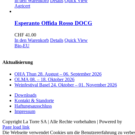
In den Warenkorb
Details
Quick View
Agricert
Esperanto Offida Rosso DOCG
CHF
41.00
In den Warenkorb
Details
Quick View
Bio-EU
Aktualisierung
OHA Thun 28. August – 06. September 2026
OLMA 08. – 18. Oktober 2026
Weinfestival Basel 24. Oktober – 01. November 2026
Downloads
Kontakt & Standorte
Haftungsausschluss
Impressum
Copyright La Torre SA | Alle Rechte vorbehalten | Powered by
Facebook
Page load link
Die Webseite verwendet Cookies um die Benutzererfahrung zu verbes