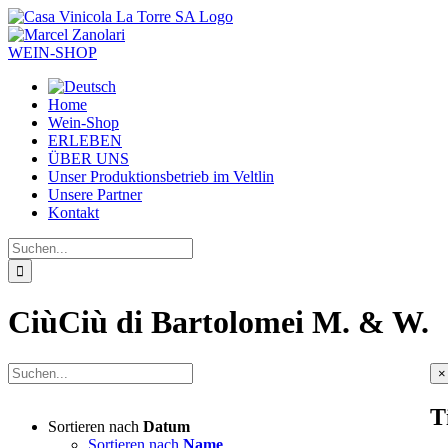
Zum
Inhalt
springen
WEIN-SHOP
Home
Wein-Shop
ERLEBEN
ÜBER UNS
Unser Produktionsbetrieb im Veltlin
Unsere Partner
Kontakt
Suche
nach:
CiùCiù di Bartolomei M. & W.
C
×
p
q
T
v
Sortieren nach
Datum
Sortieren nach
Name