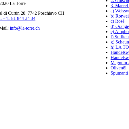
2. Gutsch
2020 La Torre
3. Marcel
a) Weissw
al di Curtin 28, 7742 Poschiavo CH
b) Rotwei
l. +41 81 844 34 34
c) Rosé
d) Orang
Mail:
info@la-torre.ch
e) Ampho
f) Sulfiten
g) Schau
h) LA TO
Handelswe
Handelswe
Magnum - 
Olivenöl
Spumanti 