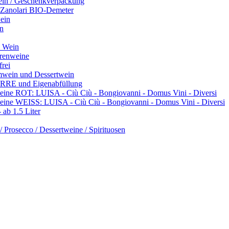
ein / Geschenkverpackung
 Zanolari BIO-Demeter
ein
n
e Wein
renweine
frei
mwein und Dessertwein
RRE und Eigenabfüllung
ine ROT: LUISA - Ciù Ciù - Bongiovanni - Domus Vini - Diversi
ine WEISS: LUISA - Ciù Ciù - Bongiovanni - Domus Vini - Diversi
ab 1.5 Liter
/ Prosecco / Dessertweine / Spirituosen